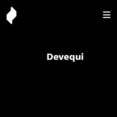
Devequi
Cliente - Devequi
Data - Março 2022
Serviço - Identidade Visual e Naming
Identidade Visual e Naming para a Devequi, uma empr
especializada em desenvolvimento de sites em
wordpress para pequenas e médias empresas. O clie
solicitou uma marca simples e minimalista que